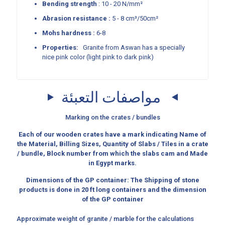
Bending strength
: 10 - 20 N/mm²
Abrasion resistance :
5 - 8 cm³/50cm²
Mohs hardness :
6-8
Properties:
Granite from Aswan has a specially
nice pink color (light pink to dark pink)
مواصفات التعبئة
Marking on the crates / bundles
Each of our wooden crates have a mark indicating Name of
the Material, Billing Sizes, Quantity of Slabs / Tiles in a crate
/ bundle, Block number from which the slabs cam and Made
in Egypt marks.
Dimensions of the GP container: The Shipping of stone
products is done in 20 ft long containers and the dimension
of the GP container
Approximate weight of granite / marble for the calculations