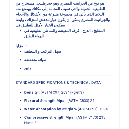
هو نوع من الجرانيت المصري وهو حجرطبيعى مستخرج من
الطبيعية الجميلة والتى تضيف الفخامة إلى مكانك
ويصنع منه
البلاط الذى يأتي في مجموعة متنوعة من الأشكال والأحجام
والجرانيت المصرى يمكن أن يكون خيار مدهش لمنزلك ، وايضا
سيكون الخيار الأمثل للتطبيق في
المطبخ ، الدرج ، غرفة المعيشة والمناظر الطبيعية في
الهواء الطلق
المزايا:
سهل التركيب و التنظيف
صيانة منخفضة
متين
STANDARD SPECIFICATIONS & TECHNICAL DATA
Density :
(ASTM C97) 2634 (kg/m3)
Flexural Strength Mpa :
(ASTM C800) 24
Water Absorption by
weight % (ASTM C97) 0.09%
Compressive strength
Mpa :
(ASTM C170) 215
N/mm²